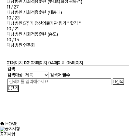
대남병원 사회적응훈련 (롯데백화점 광복점)
11 /
27
대남병원 사회적응훈련 (태종대)
10 /
23
대남병원 5주기 정신의료기관 평가 " 합격 "
10 /
21
대남병원 사회적응훈련 (송도)
10 /
15
대남병원 연주회
01
페이지
02
03
페이지
04
페이지
05
페이지
검색
검색대상
검색어
필수
검색
닫기
HOME
공지사항