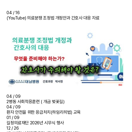
04 /
16
(YouTube) 의료분쟁 조정법 개정안과 간호사 대응 자료
04 /
09
2병동 사회적응훈련 ( 개금 벚꽃길)
04 /
09
환자 안전을 위한 응급처치(하임리히법) 교육
01 /
09
길정의료재단 2026년 시무식 행사
12 /
26