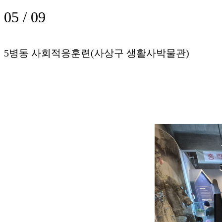
05 /
09
5병동 사회적응훈련(사상구 생활사박물관)