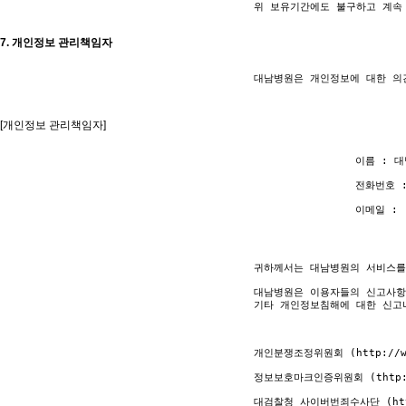
					위 보유기간에도 불구하고 계속 보유하여야 할 필요가 있을 경우에는 귀하의 동의를 받습니다.

7. 개인정보 관리책임자
					대남병원은 개인정보에 대한 의견수렴 및 불만처리의 정책을 담당하는 개인정보정책 담당관리책임자를 지정하고 있습니다. 본 정책에 대한 불만사항이 있으시다면 아래 연락처로 문의 하시면 친절히 처리하여 드리겠습니다.

[개인정보 관리책임자]
							이름 : 대남병원

							전화번호 : 051)324-2227

							이메일 : 

					귀하께서는 대남병원의 서비스를 이용하시며 발생하는 모든 개인정보보호 관련 민원을 개인정보관리책임자로 신고하실 수 있습니다.

					대남병원은 이용자들의 신고사항에 대해 신속하게 충분한 답변을 드릴 것입니다.

					기타 개인정보침해에 대한 신고나 상담이 필요하신 경우에는 아래 기관에 문의하시기 바랍니다.

					개인분쟁조정위원회 (http://www.1336.or.kr / 1336)

					정보보호마크인증위원회 (thtp://www.eprivacy.or.kr / (02) 580-0533 ~ 4)

					대검찰청 사이버번죄수사단 (http://www.spo.go.kr / (02) 3480-3573)
