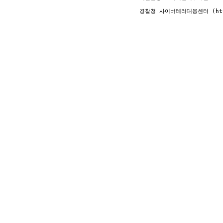
					경찰청 사이버테러대응센터 (http://www.ctrc.go.kr / (02) 392-0330)
