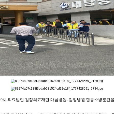
10
시 의료법인 길정의료재단 대남병원
,
길정병원
합동소방훈련을