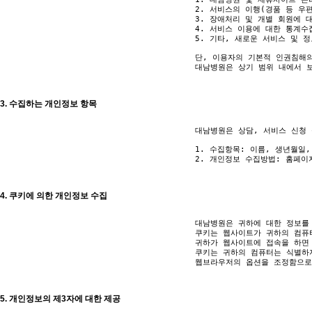
					2. 서비스의 이행(경품 등 우편물 배송 및 예약에 관한 사항)

					3. 장애처리 및 개별 회원에 대한 개인 맞춤서비스

					4. 서비스 이용에 대한 통계수집

					5. 기타, 새로운 서비스 및 정보 안내

					단, 이용자의 기본적 인권침해의 우려가 있는 민감한 개인정보는 수집하지 않습니다.

					대남병원은 상기 범위 내에서 보다 풍부한 서비스를 제공하기 위해 이용자의 자의에 의한 추가정보를 수집합니다.

3. 수집하는 개인정보 항목
					대남병원은 상담, 서비스 신청 등을 위해 아래와 같은 개인정보를 수집하고 있습니다.

					1. 수집항목: 이름, 생년월일, 성별, 자택 전화번호, 자택 주소, 휴대전화번호, 이메일, 주민등록번호, 서비스이용기록, 접속로그, 쿠키, 접속 IP 정보 , 결제기록

					2. 개인정보 수집방법: 홈페이지(게시판, 온라인상담, 온라인예약 등)

4. 쿠키에 의한 개인정보 수집
					대남병원은 귀하에 대한 정보를 저장하고 수시로 찾아내는 '쿠키 (cookie)' 를 사용합니다.

					쿠키는 웹사이트가 귀하의 컴퓨터 브라우저(넷스케이프, 인터넷 익스플로러 등)로 전송하는 소량의 정보입니다.

					귀하가 웹사이트에 접속을 하면 대남병원 웹서버는 귀하의 브라우저에 있는 쿠키의 내용을 읽고, 귀하의 추가정보를 귀하의 컴퓨터에서 찾아 접속에 따른 아이디 등의 추가 입력없이 서비스를 제공할 수 있습니다.

					쿠키는 귀하의 컴퓨터는 식별하지만 귀하를 개인적으로 식별하지는 않습니다. 또한 귀하는 쿠키에 대한 선택권이 있습니다.

					웹브라우저의 옵션을 조정함으로써 모든 쿠키를 다 받아들이거나, 쿠키가 설치될 때 통지를 보내도록 하거나 아니면 모든 쿠키를 거부할 수 있는 선택권을 가질 수 있습니다.

5. 개인정보의 제3자에 대한 제공