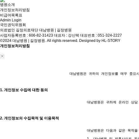
병원소개
개인정보처리방침
비급여목록표
Admin Login
국민권익위원회
의료법인 길정의료재단 대남병원 | 길정병원
사업자등록번호 : 606-82-31423
대표자 : 강신택
대표번호 :
051-324-2227
©2024 대남병원 | 길정병원. All rights reserved. Designed by
HL-STORY
개인정보처리방침
				대남병원은 귀하의 개인정보를 매우 중요시하며, 개인정보처리방침을 통하여 귀하께서 제공해주시는 개인정보가 어떠한 용도와 방식으로 이용되고 있으며 개인정보를 위해 어떠한 조치가 취해지고 있는지 알려드립니다.

1. 개인정보 수집에 대한 동의
					대남병원은 귀하께 온라인 상담 및 빠른상담 신청시 개인정보보호방침 또는 이용약관의 내용을 공지하며 상담신청 버튼을 클릭하면 개인정보 수집에 대해 동의하신 것으로 봅니다.

2. 개인정보의 수집목적 및 이용목적
					대남병원은 다음과 같은 목적을 위하여 개인정보를 수집하고 있습니다.

					1. 대남병원 및 제휴사이트 온라인 문의에 따른 의사 확인 및 본인 식별
